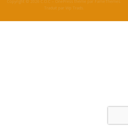
Copyright © 2026 C.O.C
–
OnePress
thème par FameThemes.
Traduit par Wp Trads.