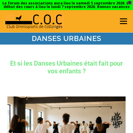
Le forum des associations aura lieu le samedi 5 septembre 2026. La
X
début des cours à lieu le lundi 7 septembre 2026. Bonnes vacances
Menu
DANSES URBAINES
ACCUEIL
ENFANTS
ADOS
ADULTES
Et si les Danses Urbaines était fait pour
INSCRIPTIONS 2026/2027
INTERVENANTS
vos enfants ?
LES LIEUX
CONTACT