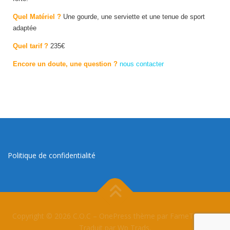
Quel Maté
riel ?
Une gourde, une serviette et une tenue de sport
adaptée
Quel tarif ?
235€
Encore un doute, une question ?
nous contacter
Politique de confidentialité
Copyright © 2026 C.O.C
–
OnePress
thème par FameThemes.
Traduit par Wp Trads.