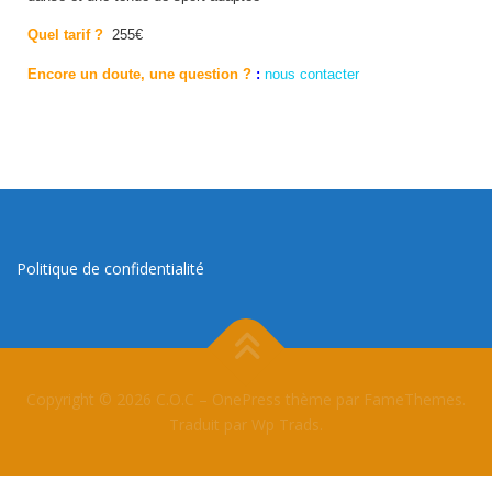
Quel tarif ?
255€
Encore un doute, une question ?
:
nous contacter
Politique de confidentialité
Copyright © 2026 C.O.C
–
OnePress
thème par FameThemes.
Traduit par Wp Trads.